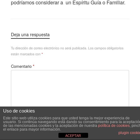
podríamos considerar a un Espíritu Guía o Familiar.
Deja una respuesta
Tu dirección de correo electrónico no será publicada.
Los campos obligatorios
están marcados con
*
Comentario
*
Uso de cookies
Este sitio web utiliza cookies para que usted tenga la mejor experiencia de
usuario. Si continúa navegando está dando su consentimiento para la aceptació
de las mencionadas cookies y la aceptación de nuestra
política de cookies
, pinc
el enlace para mayor información.
plugin cooki
Nombre
*
ACEPTAR