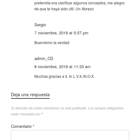
pretendía era clarificar algunos conceptos, me alegro
de que te haya sido útil. Un Abrazo
Sergio
7 noviembre, 2019 at 5:57 pm
Buenísimo la verdad
admin_CD
8 noviembre, 2019 at 11:33 am
Muchas gracias a ti. In L.V.X./N.O.X.
Deja una respuesta
Tu dirección de correo electrónico no será publicada.
Los campos obligatorios
están marcados con
*
Comentario
*