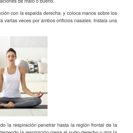
eraciones de malo o bueno.
cción con la espalda derecha. y coloca manos sobre los
ira varias veces por ambos orificios nasales. Instala una
ndo la respiración penetrar hasta la región frontal de la
eniendo la respiración cierra el puño derecho y gira la