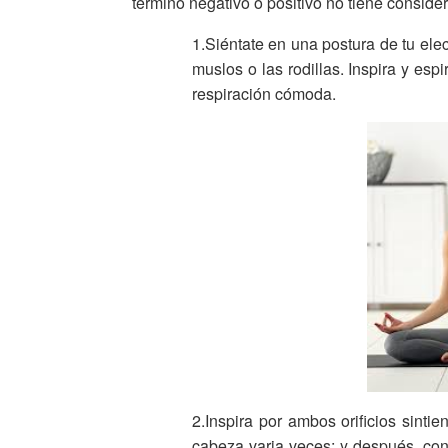
termino negativo o positivo no tiene consid
1.Siéntate en una postura de tu ele
muslos o las rodillas. Inspira y esp
respiración cómoda.
2.Inspira por ambos orificios sintie
cabeza varia veces; y después, cont