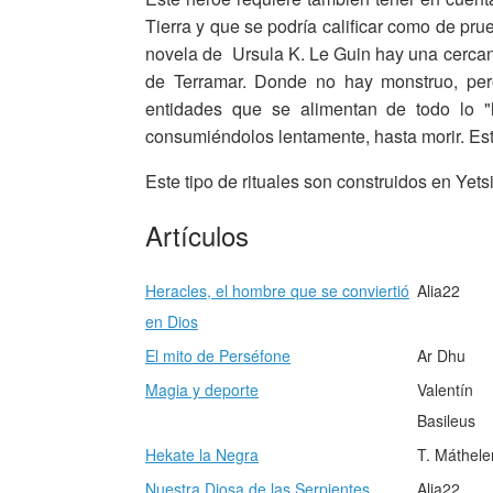
Tierra y que se podría calificar como de pru
novela de Ursula K. Le Guin hay una cerc
de Terramar. Donde no hay monstruo, pero
entidades que se alimentan de todo lo 
consumiéndolos lentamente, hasta morir. Est
Este tipo de rituales son construidos en Yets
Artículos
Heracles, el hombre que se conviertió
Alia22
en Dios
El mito de Perséfone
Ar Dhu
Magia y deporte
Valentín
Basileus
Hekate la Negra
T. Máthel
Nuestra Diosa de las Serpientes
Alia22