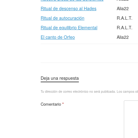
Ritual de descenso al Hades
Alia22
Ritual de autocuración
R.A.L.T.
Ritual de equilibrio Elemental
R.A.L.T.
El canto de Orfeo
Alia22
Deja una respuesta
Tu dirección de correo electrónico no será publicada.
Los campos ob
Comentario
*