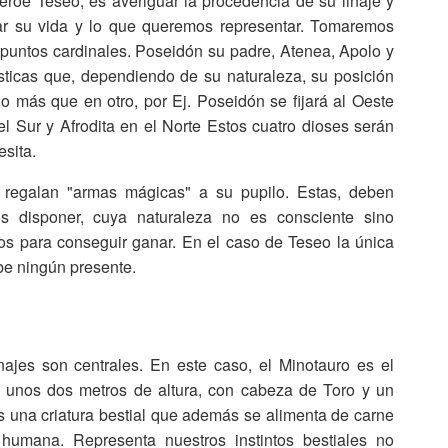
héroe Teseo, es averiguar la procedencia de su linaje y
ar su vida y lo que queremos representar. Tomaremos
o puntos cardinales. Poseidón su padre, Atenea, Apolo y
rísticas que, dependiendo de su naturaleza, su posición
 más que en otro, por Ej. Poseidón se fijará al Oeste
l Sur y Afrodita en el Norte Estos cuatro dioses serán
sita.
 regalan "armas mágicas" a su pupilo. Estas, deben
 disponer, cuya naturaleza no es consciente sino
vos para conseguir ganar. En el caso de Teseo la única
be ningún presente.
jes son centrales. En este caso, el Minotauro es el
de unos dos metros de altura, con cabeza de Toro y un
 una criatura bestial que además se alimenta de carne
umana. Representa nuestros instintos bestiales no