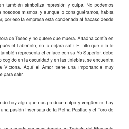
en también simboliza represión y culpa. No podemos
 a nosotros mismos, y aunque lo consiguiéramos, habita
ar, por eso la empresa está condenada al fracaso desde
amora de Teseo y no quiere que muera. Ariadna confía en
és el Laberinto, no lo dejara salir. El hilo que ella le
 también representa el enlace con su Yo Superior, debe
o cogido en la oscuridad y en las tinieblas, se encuentra
a Victoria. Aquí el Amor tiene una importancia muy
e para salir.
uando hay algo que nos produce culpa y vergüenza, hay
 una pasión insensata de la Reina Pasifae y el Toro de
ta, que puede ser considerado un Trabajo del Elemento